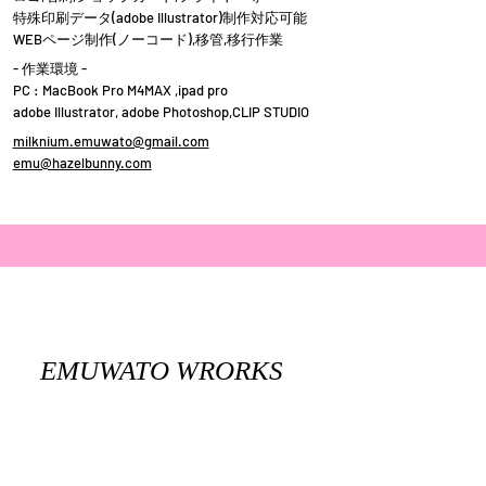
​特殊印刷データ(adobe Illustrator)制作対応可能​
WEBページ制作(ノーコード),移管,移行作業
- 作業環境 -
PC : MacBook Pro M4MAX ,ipad pro
adobe Illustrator, adobe Photoshop,CLIP STUDIO
milknium.emuwato@gmail.com
emu@hazelbunny.com
EMUWATO WRORKS