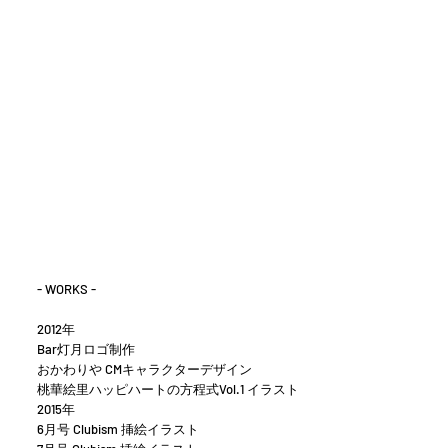
- WORKS -
2012年
Bar灯月ロゴ制作
おかわりや CMキャラクターデザイン
桃華絵里ハッピハートの方程式Vol.1 イラスト
2015年
6月号 Clubism 挿絵イラスト