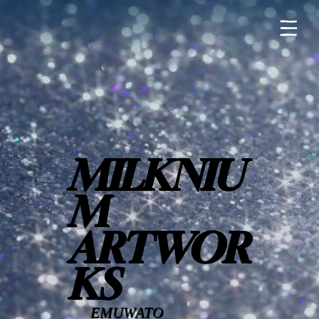
MILKNIU
M
ARTWOR
KS
EMUWATO